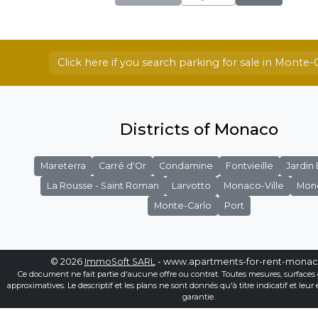
Click here if you search parking for sale in Monte-
Districts of Monaco
Mareterra
Carré d'Or
Condamine
Fontvieille
Jardin
La Rousse - Saint Roman
Larvotto
Monaco-Ville
Mon
Monte-Carlo
Port
© 2026
ImmoSoft SARL
- www.apartments-for-rent-mona
Ce document ne fait partie d'aucune offre ou contrat. Toutes mesures, surfaces 
approximatives. Le descriptif et les plans ne sont donnés qu'à titre indicatif et leur
garantie.