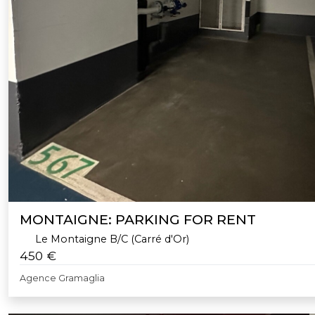
MONTAIGNE: PARKING FOR RENT
Le Montaigne B/C (Carré d'Or)
450 €
Agence Gramaglia